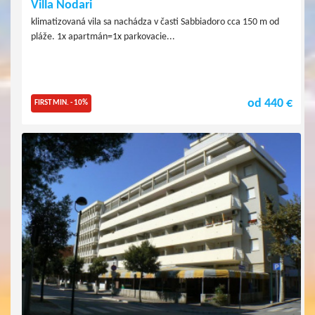
Villa Nodari
klimatizovaná vila sa nachádza v časti Sabbiadoro cca 150 m od
pláže. 1x apartmán=1x parkovacie...
od 440 €
FIRST MIN. - 10%