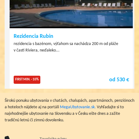
Rezidencia Rubin
rezidencia s bazénom, výťahom sa nachádza 200 m od pláže
v časti Riviera, neďaleko...
od 530 €
FIRST MIN. - 10%
Širokú ponuku ubytovania v chatách, chalupách, apartmánoch, penziónoch
a hoteloch nájdete aj na portáli
MegaUbytovanie.sk.
Vyhľadajte si to
najvhodnejšie ubytovanie na Slovensku a v Česku ešte dnes a zažite
tradičnú letnú či zimnú dovolenku.