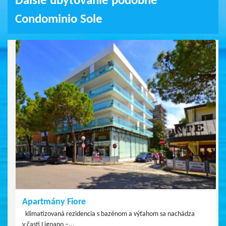
Ďalšie ubytovanie podobné
Condominio Sole
Apartmány Fiore
klimatizovaná rezidencia s bazénom a výťahom sa nachádza
v časti Lignano –...