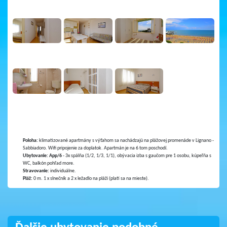
Poloha:
klimatizované apartmány s výťahom sa nachádzajú na plážovej promenáde v Lignano -
Sabbiadoro. Wifi pripojenie za doplatok. Apartmán je na 6 tom poschodí.
Ubytovanie:
App/6
- 3x spálňa (1/2, 1/3, 1/1), obývacia izba s gaučom pre 1 osobu, kúpeľňa s
WC, balkón pohľad more.
Stravovanie:
individuálne.
Pláž:
0 m. 1 x slnečník a 2 x ležadlo na pláži (platí sa na mieste).