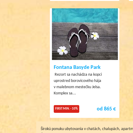
Fontana Basyde Park
Rezort sa nachádza na kopci
uprostred borovicového hája
v malebnom mestečku Jelsa.
Komplex sa...
od 865 €
FIRST MIN. - 10%
Širokú ponuku ubytovania v chatách, chalupách, apartm