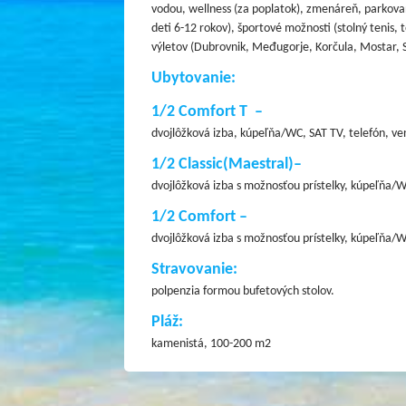
vodou, wellness (za poplatok), zmenáreň, parkovan
deti 6-12 rokov), športové možnosti (stolný tenis, 
výletov (Dubrovnik, Međugorje, Korčula, Mostar, Spl
Ubytovanie:
1/2 Comfort T –
dvojlôžková izba, kúpeľňa/WC, SAT TV, telefón, ve
1/2 Classic(Maestral)–
dvojlôžková izba s možnosťou prístelky, kúpeľňa/WC
1/2 Comfort –
dvojlôžková izba s možnosťou prístelky, kúpeľňa/W
Stravovanie:
polpenzia formou bufetových stolov.
Pláž:
kamenistá, 100-200 m2