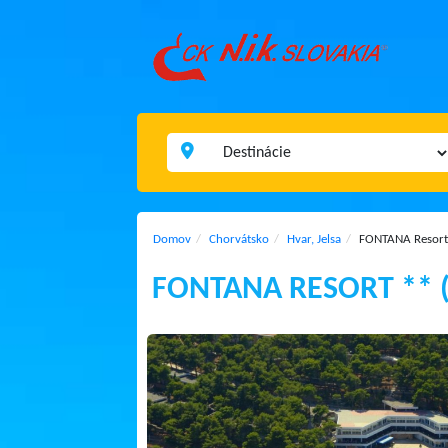
Domov
Chorvátsko
Hvar, Jelsa
FONTANA Resort 
FONTANA RESORT ** (