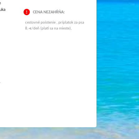
e
nuka
CENA NEZAHŔŇA:
cestovné poistenie , príplatok za psa
8,-€/deň (platí sa na mieste),
.