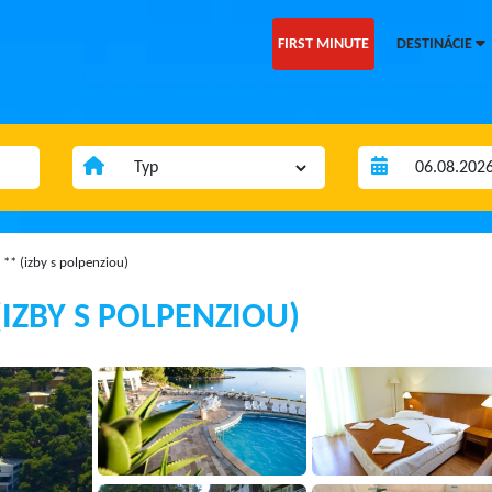
FIRST MINUTE
DESTINÁCIE
** (izby s polpenziou)
IZBY S POLPENZIOU)