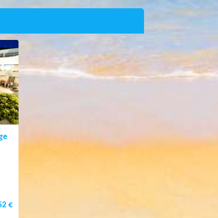
ge
52 €