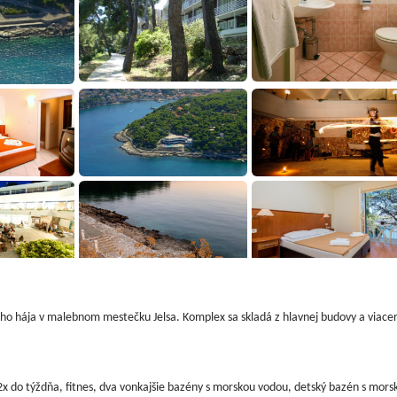
ho hája v malebnom mestečku Jelsa. Komplex sa skladá z hlavnej budovy a viace
 2x do týždňa, fitnes, dva vonkajšie bazény s morskou vodou, detský bazén s mors