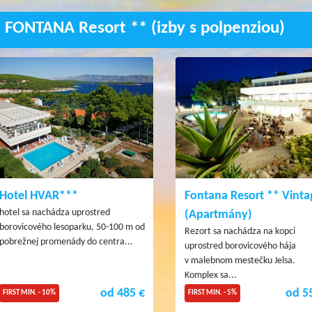
 FONTANA Resort ** (izby s polpenziou)
Hotel HVAR***
Fontana Resort ** Vinta
hotel sa nachádza uprostred
(Apartmány)
borovicového lesoparku, 50-100 m od
Rezort sa nachádza na kopci
pobrežnej promenády do centra...
uprostred borovicového hája
v malebnom mestečku Jelsa.
Komplex sa...
od 485 €
od 5
FIRST MIN. - 10%
FIRST MIN. - 5%