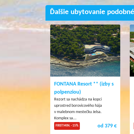
Ďalšie ubytovanie podobné
FONTANA Resort ** (izby s
polpenziou)
Rezort sa nachádza na kopci
uprostred borovicového hája
v malebnom mestečku Jelsa.
Komplex sa...
od 379 €
FIRST MIN. - 15%