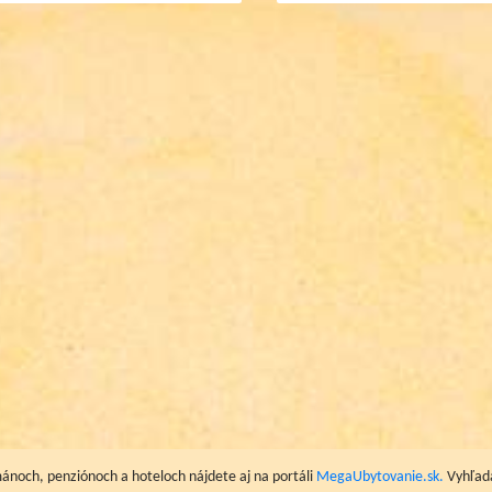
ánoch, penziónoch a hoteloch nájdete aj na portáli
MegaUbytovanie.sk.
Vyhľada