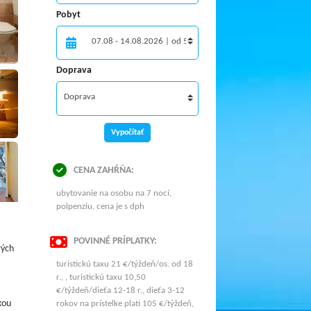
Pobyt
Doprava
Vypočítať
CENA ZAHŔŇA:
ubytovanie na osobu na 7 nocí,
polpenziu, cena je s dph
POVINNÉ PRÍPLATKY:
rých
turistickú taxu 21 €/týždeň/os. od 18
r., , turistickú taxu 10,50
€/týždeň/dieťa 12-18 r., dieťa 3-12
kou
rokov na prístelke plati 105 €/týždeň,