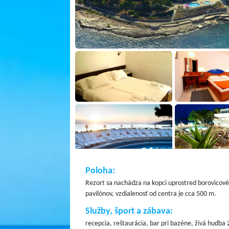
Poloha:
Rezort sa nachádza na kopci uprostred borovicové
pavilónov, vzdialenosť od centra je cca 500 m.
Služby, šport a zábava:
recepcia, reštaurácia, bar pri bazéne, živá hudba