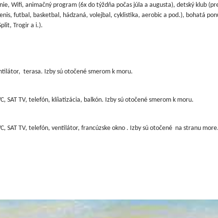
ie, Wifi, animačný program (6x do týždňa počas júla a augusta), detský klub (pr
tenis, futbal, basketbal, hádzaná, volejbal, cyklistika, aerobic a pod.), bohatá po
it, Trogir a i.).
ntilátor, terasa. Izby sú otočené smerom k moru.
, SAT TV, telefón, klíiatizácia, balkón. Izby sú otočené smerom k moru.
C, SAT TV, telefón, ventilátor, francúzske okno . Izby sú otočené na stranu more